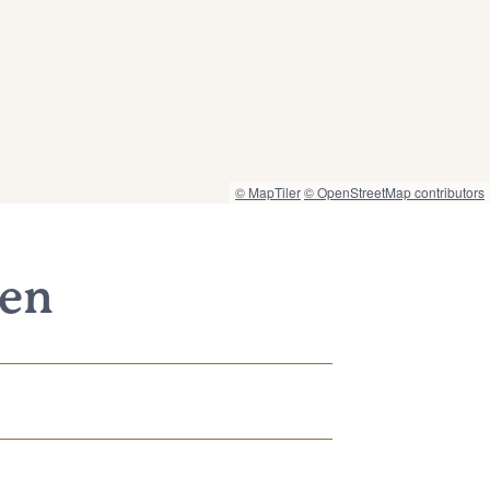
© MapTiler
© OpenStreetMap contributors
nen