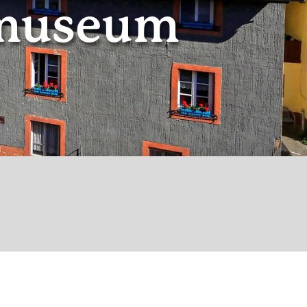
nmuseum
© Saar-Obermosel-Touristik / Foto: HP Merten