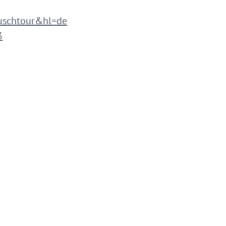
lauschtour&hl=de
3