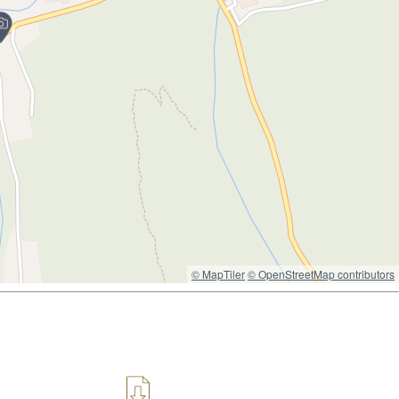
© MapTiler
© OpenStreetMap contributors