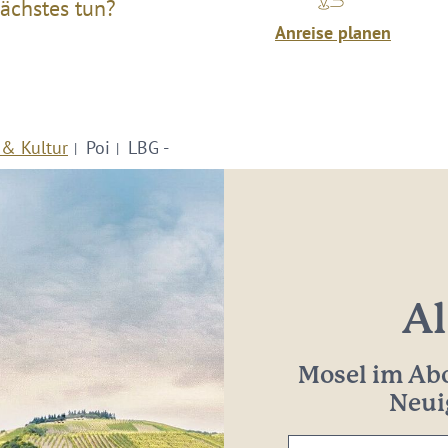
ächstes tun?
Anreise planen
 & Kultur
Poi
LBG -
Al
Mosel im Abo
Neui