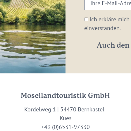
Ihre
E-
Mail-
Ich erkläre mich
Adresse:
einverstanden.
*
Auch den 
Mosellandtouristik GmbH
Kordelweg 1 | 54470 Bernkastel-
Kues
+49 (0)6531-97330