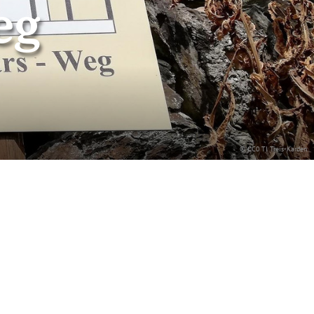
eg
© CC0 TI Treis-Karden