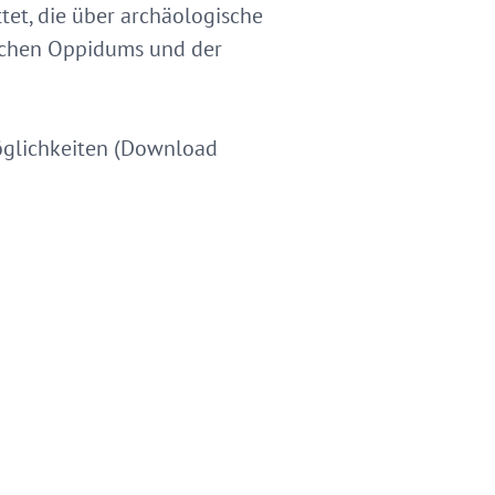
et, die über archäologische
schen Oppidums und der
öglichkeiten (Download