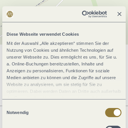
Diese Webseite verwendet Cookies
Mit der Auswahl „Alle akzeptieren“ stimmen Sie der
Nutzung von Cookies und ähnlichen Technologien auf
unserer Webseite zu. Dies ermöglicht es uns, für Sie u.
Allgemeine Informationen
a. Online-Buchungen bereitzustellen, Inhalte und
Anzeigen zu personalisieren, Funktionen für soziale
Medien anbieten zu können und die Zugriffe auf unsere
Öffnungszeiten
Website zu analysieren, um sie stetig für Sie zu
optimieren. Dabei werden Daten an Dritte auch außerhalb
der Europäischen Union weitergegeben und dort
verarbeitet. Diese Einwilligung ist freiwillig und kann
Einwilligungsauswahl
jederzeit widerrufen werden. Mit der Auswahl "Alle
Notwendig
ablehnen" kann es zu Beeinträchtigungen in der Nutzung
Was möchtest du als nächstes tun?
unserer Webseite kommen.