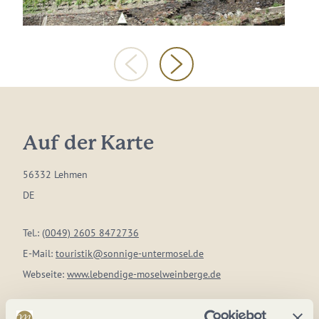
Auf der Karte
56332 Lehmen
DE
Tel.:
(0049) 2605 8472736
E-Mail:
touristik@sonnige-untermosel.de
Webseite:
www.lebendige-moselweinberge.de