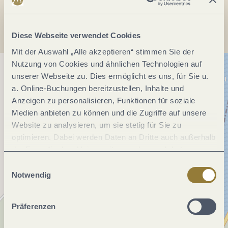
Anreise planen
Diese Webseite verwendet Cookies
Mit der Auswahl „Alle akzeptieren“ stimmen Sie der
Nutzung von Cookies und ähnlichen Technologien auf
unserer Webseite zu. Dies ermöglicht es uns, für Sie u.
a. Online-Buchungen bereitzustellen, Inhalte und
Anzeigen zu personalisieren, Funktionen für soziale
Medien anbieten zu können und die Zugriffe auf unsere
Website zu analysieren, um sie stetig für Sie zu
optimieren. Dabei werden Daten an Dritte auch außerhalb
der Europäischen Union weitergegeben und dort
verarbeitet. Diese Einwilligung ist freiwillig und kann
Einwilligungsauswahl
jederzeit widerrufen werden. Mit der Auswahl "Alle
Notwendig
ablehnen" kann es zu Beeinträchtigungen in der Nutzung
unserer Webseite kommen.
Präferenzen