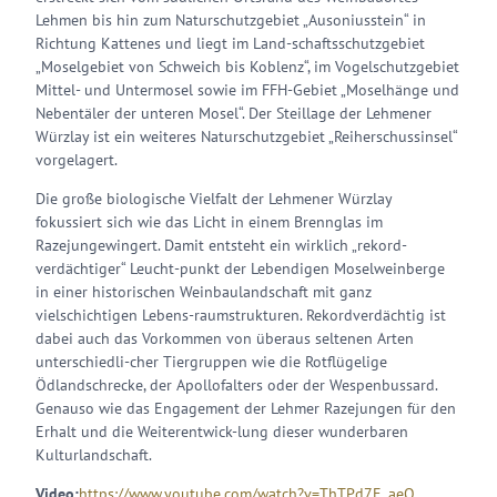
Lehmen bis hin zum Naturschutzgebiet „Ausoniusstein“ in
Richtung Kattenes und liegt im Land-schaftsschutzgebiet
„Moselgebiet von Schweich bis Koblenz“, im Vogelschutzgebiet
Mittel- und Untermosel sowie im FFH-Gebiet „Moselhänge und
Nebentäler der unteren Mosel“. Der Steillage der Lehmener
Würzlay ist ein weiteres Naturschutzgebiet „Reiherschussinsel“
vorgelagert.
Die große biologische Vielfalt der Lehmener Würzlay
fokussiert sich wie das Licht in einem Brennglas im
Razejungewingert. Damit entsteht ein wirklich „rekord-
verdächtiger“ Leucht-punkt der Lebendigen Moselweinberge
in einer historischen Weinbaulandschaft mit ganz
vielschichtigen Lebens-raumstrukturen. Rekordverdächtig ist
dabei auch das Vorkommen von überaus seltenen Arten
unterschiedli-cher Tiergruppen wie die Rotflügelige
Ödlandschrecke, der Apollofalters oder der Wespenbussard.
Genauso wie das Engagement der Lehmer Razejungen für den
Erhalt und die Weiterentwick-lung dieser wunderbaren
Kulturlandschaft.
Video:
https://www.youtube.com/watch?v=ThTPd7E_aeQ