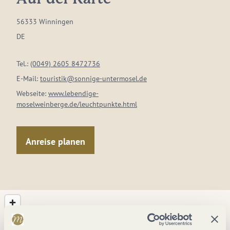
56333 Winningen
DE
Tel.:
(0049) 2605 8472736
E-Mail:
touristik@sonnige-untermosel.de
Webseite:
www.lebendige-
moselweinberge.de/leuchtpunkte.html
Anreise planen