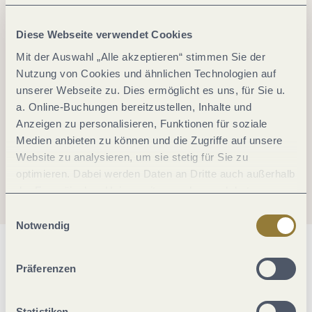
Diese Webseite verwendet Cookies
Mit der Auswahl „Alle akzeptieren“ stimmen Sie der
Nutzung von Cookies und ähnlichen Technologien auf
unserer Webseite zu. Dies ermöglicht es uns, für Sie u.
a. Online-Buchungen bereitzustellen, Inhalte und
Anzeigen zu personalisieren, Funktionen für soziale
Medien anbieten zu können und die Zugriffe auf unsere
Website zu analysieren, um sie stetig für Sie zu
optimieren. Dabei werden Daten an Dritte auch außerhalb
der Europäischen Union weitergegeben und dort
verarbeitet. Diese Einwilligung ist freiwillig und kann
Einwilligungsauswahl
jederzeit widerrufen werden. Mit der Auswahl "Alle
Notwendig
ablehnen" kann es zu Beeinträchtigungen in der Nutzung
Allgemeine Informationen
unserer Webseite kommen.
Präferenzen
Statistiken