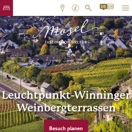
Leuchtpunkt-Winninger
Weinbergterrassen
Besuch planen