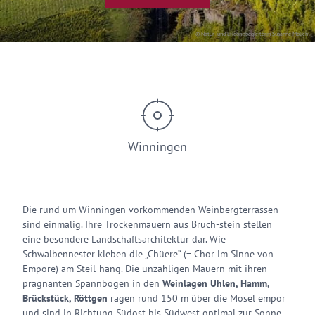
© Natur- und Erlebnisbegleiterin Susanne Mölich
Winningen
Die rund um Winningen vorkommenden Weinbergterrassen
sind einmalig. Ihre Trockenmauern aus Bruch-stein stellen
eine besondere Landschaftsarchitektur dar. Wie
Schwalbennester kleben die „Chüere“ (= Chor im Sinne von
Empore) am Steil-hang. Die unzähligen Mauern mit ihren
prägnanten Spannbögen in den
Weinlagen Uhlen, Hamm,
Brückstück, Röttgen
ragen rund 150 m über die Mosel empor
und sind in Richtung Südost bis Südwest optimal zur Sonne