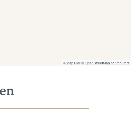
© MapTiler
© OpenStreetMap contributors
nen