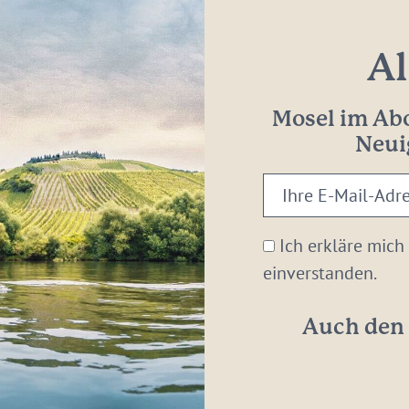
Al
Mosel im Abo
Neui
Ihre
E-
Mail-
Ich erkläre mich
Adresse:
einverstanden.
*
Auch den 