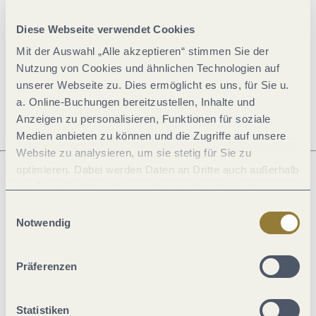
Diese Webseite verwendet Cookies
Öffnungszeiten
Mit der Auswahl „Alle akzeptieren“ stimmen Sie der
Nutzung von Cookies und ähnlichen Technologien auf
unserer Webseite zu. Dies ermöglicht es uns, für Sie u.
Ruhetage
a. Online-Buchungen bereitzustellen, Inhalte und
Anzeigen zu personalisieren, Funktionen für soziale
Medien anbieten zu können und die Zugriffe auf unsere
Website zu analysieren, um sie stetig für Sie zu
optimieren. Dabei werden Daten an Dritte auch außerhalb
der Europäischen Union weitergegeben und dort
Was möchtest du als nächstes tun?
verarbeitet. Diese Einwilligung ist freiwillig und kann
Einwilligungsauswahl
jederzeit widerrufen werden. Mit der Auswahl "Alle
Notwendig
ablehnen" kann es zu Beeinträchtigungen in der Nutzung
unserer Webseite kommen.
Präferenzen
Anreise planen
PDF erzeugen
Statistiken