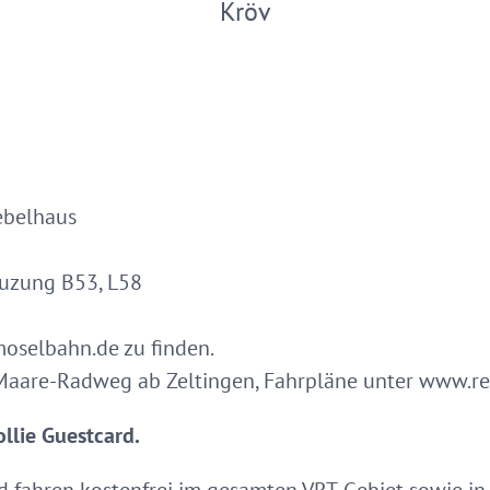
Kröv
ebelhaus
euzung B53, L58
oselbahn.de zu finden.
aare-Radweg ab Zeltingen, Fahrpläne unter www.reg
llie Guestcard.