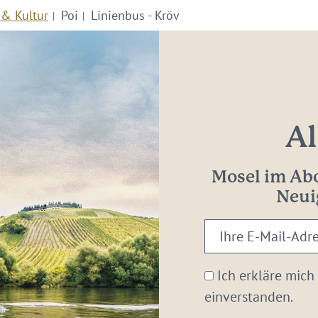
 & Kultur
Poi
Linienbus - Kröv
Al
Mosel im Abo
Neui
Ihre
E-
Mail-
Ich erkläre mich
Adresse:
einverstanden.
*