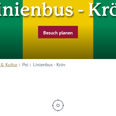
inienbus - Kr
Besuch planen
 & Kultur
Poi
Linienbus - Kröv