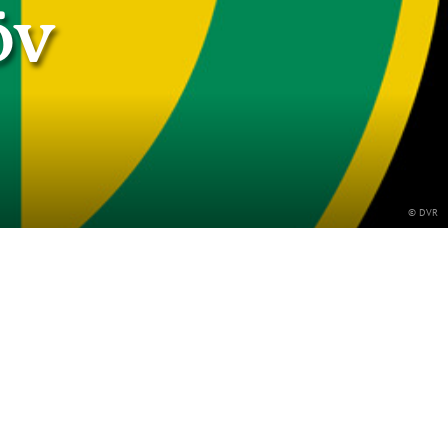
öv
© DVR