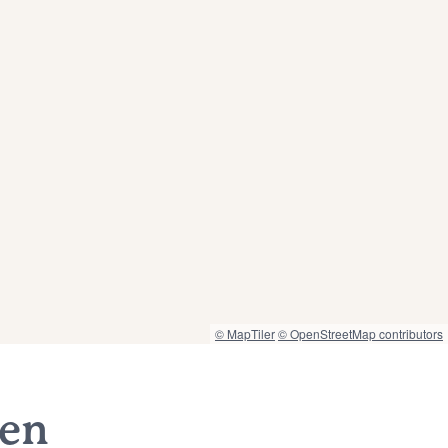
© MapTiler
© OpenStreetMap contributors
nen