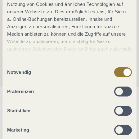
Nutzung von Cookies und ähnlichen Technologien auf
unserer Webseite zu. Dies ermöglicht es uns, für Sie u.
a. Online-Buchungen bereitzustellen, Inhalte und
Anzeigen zu personalisieren, Funktionen für soziale
Medien anbieten zu können und die Zugriffe auf unsere
Website zu analysieren, um sie stetig für Sie zu
optimieren. Dabei werden Daten an Dritte auch außerhalb
der Europäischen Union weitergegeben und dort
verarbeitet. Diese Einwilligung ist freiwillig und kann
Einwilligungsauswahl
jederzeit widerrufen werden. Mit der Auswahl "Alle
Notwendig
ablehnen" kann es zu Beeinträchtigungen in der Nutzung
unserer Webseite kommen.
Präferenzen
Allgemeine Informationen
Statistiken
Öffnungszeiten
Marketing