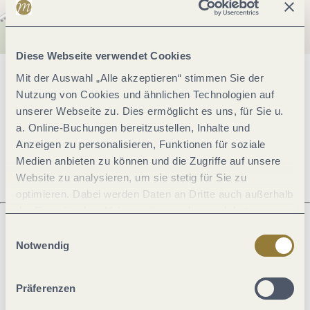
Diese Webseite verwendet Cookies
Mit der Auswahl „Alle akzeptieren“ stimmen Sie der
Allgemeine Informationen
Nutzung von Cookies und ähnlichen Technologien auf
unserer Webseite zu. Dies ermöglicht es uns, für Sie u.
a. Online-Buchungen bereitzustellen, Inhalte und
Öffnungszeiten
Anzeigen zu personalisieren, Funktionen für soziale
Medien anbieten zu können und die Zugriffe auf unsere
Website zu analysieren, um sie stetig für Sie zu
optimieren. Dabei werden Daten an Dritte auch außerhalb
der Europäischen Union weitergegeben und dort
verarbeitet. Diese Einwilligung ist freiwillig und kann
Einwilligungsauswahl
jederzeit widerrufen werden. Mit der Auswahl "Alle
Notwendig
Was möchtest du als nächstes tun?
ablehnen" kann es zu Beeinträchtigungen in der Nutzung
unserer Webseite kommen.
Präferenzen