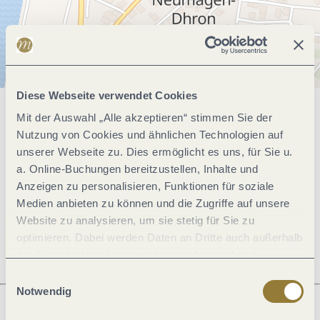
Diese Webseite verwendet Cookies
Mit der Auswahl „Alle akzeptieren“ stimmen Sie der
Allgemeine Informationen
Nutzung von Cookies und ähnlichen Technologien auf
unserer Webseite zu. Dies ermöglicht es uns, für Sie u.
a. Online-Buchungen bereitzustellen, Inhalte und
Öffnungszeiten
Anzeigen zu personalisieren, Funktionen für soziale
Medien anbieten zu können und die Zugriffe auf unsere
Ruhetage
Website zu analysieren, um sie stetig für Sie zu
optimieren. Dabei werden Daten an Dritte auch außerhalb
der Europäischen Union weitergegeben und dort
verarbeitet. Diese Einwilligung ist freiwillig und kann
Einwilligungsauswahl
jederzeit widerrufen werden. Mit der Auswahl "Alle
Notwendig
ablehnen" kann es zu Beeinträchtigungen in der Nutzung