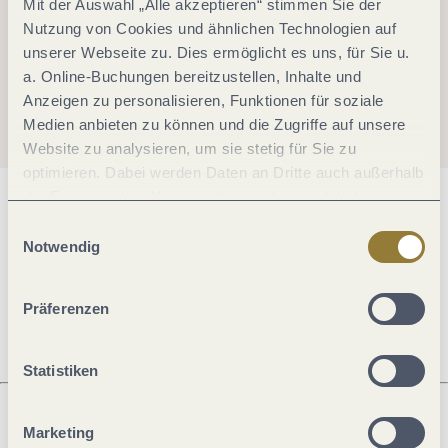
Mit der Auswahl „Alle akzeptieren“ stimmen Sie der
Nutzung von Cookies und ähnlichen Technologien auf
unserer Webseite zu. Dies ermöglicht es uns, für Sie u.
a. Online-Buchungen bereitzustellen, Inhalte und
Anzeigen zu personalisieren, Funktionen für soziale
Medien anbieten zu können und die Zugriffe auf unsere
Website zu analysieren, um sie stetig für Sie zu
optimieren. Dabei werden Daten an Dritte auch außerhalb
der Europäischen Union weitergegeben und dort
Allgemeine Informationen
verarbeitet. Diese Einwilligung ist freiwillig und kann
Einwilligungsauswahl
jederzeit widerrufen werden. Mit der Auswahl "Alle
Notwendig
ablehnen" kann es zu Beeinträchtigungen in der Nutzung
unserer Webseite kommen.
Öffnungszeiten
Präferenzen
Statistiken
Marketing