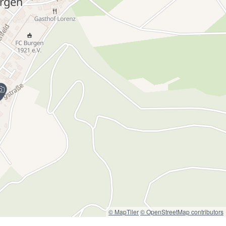
© MapTiler
© OpenStreetMap contributors