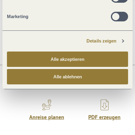
Allgemeine Informationen
Marketing
Öffnungszeiten
Details zeigen
Alle akzeptieren
Alle ablehnen
Was möchtest du als nächstes tun?
Anreise planen
PDF erzeugen