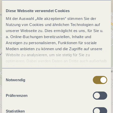
Diese Webseite verwendet Cookies
Mit der Auswahl „Alle akzeptieren“ stimmen Sie der
Nutzung von Cookies und ähnlichen Technologien auf
unserer Webseite zu. Dies ermöglicht es uns, für Sie u.
a. Online-Buchungen bereitzustellen, Inhalte und
Anzeigen zu personalisieren, Funktionen für soziale
Medien anbieten zu können und die Zugriffe auf unsere
Website zu analysieren, um sie stetig für Sie zu
optimieren. Dabei werden Daten an Dritte auch außerhalb
der Europäischen Union weitergegeben und dort
verarbeitet. Diese Einwilligung ist freiwillig und kann
Einwilligungsauswahl
jederzeit widerrufen werden. Mit der Auswahl "Alle
Notwendig
ablehnen" kann es zu Beeinträchtigungen in der Nutzung
unserer Webseite kommen.
Präferenzen
Statistiken