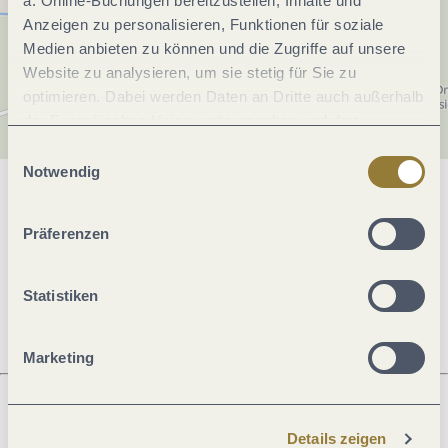
a. Online-Buchungen bereitzustellen, Inhalte und
Anzeigen zu personalisieren, Funktionen für soziale
Medien anbieten zu können und die Zugriffe auf unsere
Website zu analysieren, um sie stetig für Sie zu
optimieren. Dabei werden Daten an Dritte auch außerhalb
der Europäischen Union weitergegeben und dort
verarbeitet. Diese Einwilligung ist freiwillig und kann
Einwilligungsauswahl
jederzeit widerrufen werden. Mit der Auswahl "Alle
Notwendig
ablehnen" kann es zu Beeinträchtigungen in der Nutzung
Allgemeine Informationen
unserer Webseite kommen.
Präferenzen
Öffnungszeiten
Statistiken
Marketing
Details zeigen
Was möchtest du als nächstes tun?