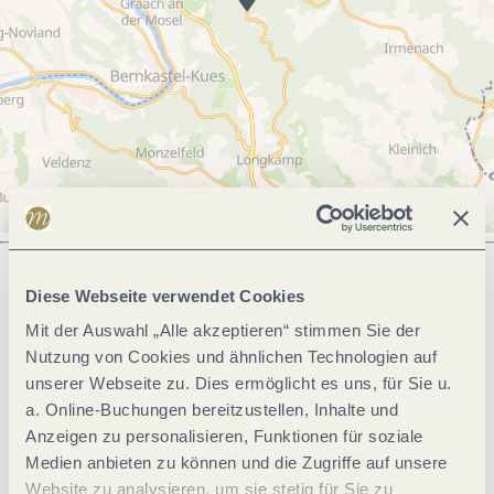
Diese Webseite verwendet Cookies
Was möchtest du als nächstes tun?
Mit der Auswahl „Alle akzeptieren“ stimmen Sie der
Nutzung von Cookies und ähnlichen Technologien auf
unserer Webseite zu. Dies ermöglicht es uns, für Sie u.
a. Online-Buchungen bereitzustellen, Inhalte und
Anreise planen
PDF erzeugen
Anzeigen zu personalisieren, Funktionen für soziale
Medien anbieten zu können und die Zugriffe auf unsere
Website zu analysieren, um sie stetig für Sie zu