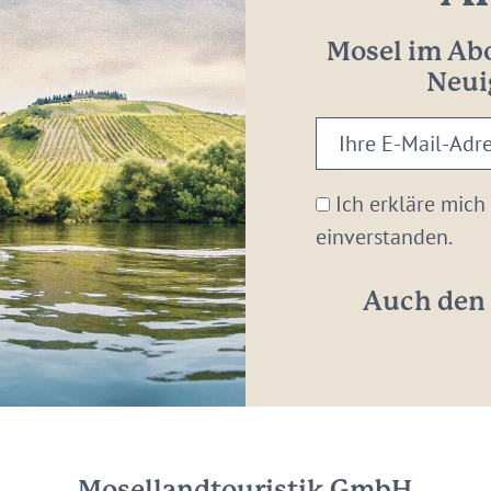
Mosel im Abo
Neui
Ihre
E-
Mail-
Ich erkläre mich
Adresse:
einverstanden.
*
Auch den 