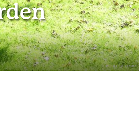
arden
© CC0 TI Treis-Karden