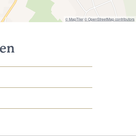
© MapTiler
© OpenStreetMap contributors
nen