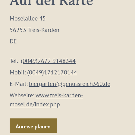
Auf der Karte
Moselallee 45
56253 Treis-Karden
DE
Tel.:
(0049)2672 9148344
Mobil:
(0049)1712170144
E-Mail:
biergarten@genussreich360.de
Webseite:
www.treis-karden-
mosel.de/index.php
Anreise planen