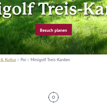
golf Treis-K
Besuch planen
 & Kultur
Poi
Minigolf Treis-Karden