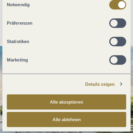
jederzeit widerrufen werden. Mit der Auswahl "Alle
Notwendig
ablehnen" kann es zu Beeinträchtigungen in der Nutzung
unserer Webseite kommen.
Präferenzen
Anreise planen
PDF erzeugen
Statistiken
Marketing
Details zeigen
Alle akzeptieren
Alle ablehnen