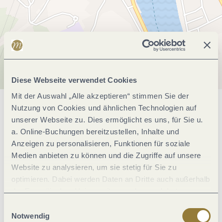
Diese Webseite verwendet Cookies
Mit der Auswahl „Alle akzeptieren“ stimmen Sie der
Nutzung von Cookies und ähnlichen Technologien auf
Allgemeine Informationen
unserer Webseite zu. Dies ermöglicht es uns, für Sie u.
a. Online-Buchungen bereitzustellen, Inhalte und
Anzeigen zu personalisieren, Funktionen für soziale
Öffnungszeiten
Medien anbieten zu können und die Zugriffe auf unsere
Website zu analysieren, um sie stetig für Sie zu
optimieren. Dabei werden Daten an Dritte auch außerhalb
Preisinformationen
der Europäischen Union weitergegeben und dort
verarbeitet. Diese Einwilligung ist freiwillig und kann
Einwilligungsauswahl
jederzeit widerrufen werden. Mit der Auswahl "Alle
Notwendig