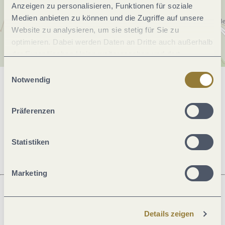
Anzeigen zu personalisieren, Funktionen für soziale
Medien anbieten zu können und die Zugriffe auf unsere
Website zu analysieren, um sie stetig für Sie zu
optimieren. Dabei werden Daten an Dritte auch außerhalb
der Europäischen Union weitergegeben und dort
verarbeitet. Diese Einwilligung ist freiwillig und kann
Einwilligungsauswahl
jederzeit widerrufen werden. Mit der Auswahl "Alle
Notwendig
Allgemeine Informationen
ablehnen" kann es zu Beeinträchtigungen in der Nutzung
unserer Webseite kommen.
Präferenzen
Öffnungszeiten
Statistiken
Marketing
Was möchtest du als nächstes tun?
Details zeigen