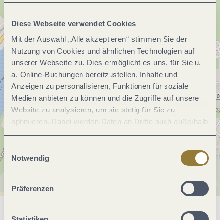
Diese Webseite verwendet Cookies
Mit der Auswahl „Alle akzeptieren“ stimmen Sie der
Nutzung von Cookies und ähnlichen Technologien auf
unserer Webseite zu. Dies ermöglicht es uns, für Sie u.
a. Online-Buchungen bereitzustellen, Inhalte und
Anzeigen zu personalisieren, Funktionen für soziale
Medien anbieten zu können und die Zugriffe auf unsere
Website zu analysieren, um sie stetig für Sie zu
optimieren. Dabei werden Daten an Dritte auch außerhalb
der Europäischen Union weitergegeben und dort
verarbeitet. Diese Einwilligung ist freiwillig und kann
Einwilligungsauswahl
jederzeit widerrufen werden. Mit der Auswahl "Alle
Notwendig
ablehnen" kann es zu Beeinträchtigungen in der Nutzung
unserer Webseite kommen.
Präferenzen
Allgemeine Informationen
Statistiken