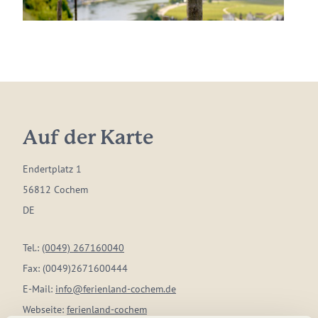
Auf der Karte
Endertplatz 1
56812 Cochem
DE
Tel.:
(0049) 267160040
Fax:
(0049)2671600444
E-Mail:
info@ferienland-cochem.de
Webseite:
ferienland-cochem