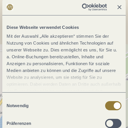
Anreise planen
Diese Webseite verwendet Cookies
Mit der Auswahl „Alle akzeptieren“ stimmen Sie der
Nutzung von Cookies und ähnlichen Technologien auf
unserer Webseite zu. Dies ermöglicht es uns, für Sie u.
a. Online-Buchungen bereitzustellen, Inhalte und
Anzeigen zu personalisieren, Funktionen für soziale
Medien anbieten zu können und die Zugriffe auf unsere
Website zu analysieren, um sie stetig für Sie zu
optimieren. Dabei werden Daten an Dritte auch außerhalb
der Europäischen Union weitergegeben und dort
verarbeitet. Diese Einwilligung ist freiwillig und kann
Einwilligungsauswahl
jederzeit widerrufen werden. Mit der Auswahl "Alle
Notwendig
ablehnen" kann es zu Beeinträchtigungen in der Nutzung
unserer Webseite kommen.
Präferenzen