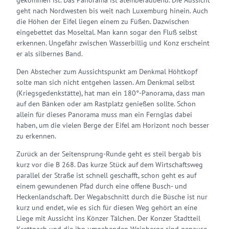
gekommen ist. Das Panorama ist atemberaubend. Die Aussicht
geht nach Nordwesten bis weit nach Luxemburg hinein. Auch
die Höhen der Eifel liegen einem zu Füßen. Dazwischen
eingebettet das Moseltal. Man kann sogar den Fluß selbst
erkennen. Ungefähr zwischen Wasserbillig und Konz erscheint
er als silbernes Band.
Den Abstecher zum Aussichtspunkt am Denkmal Höhtkopf
solte man sich nicht entgehen lassen. Am Denkmal selbst
(Kriegsgedenkstätte), hat man ein 180°-Panorama, dass man
auf den Bänken oder am Rastplatz genießen sollte. Schon
allein für dieses Panorama muss man ein Fernglas dabei
haben, um die vielen Berge der Eifel am Horizont noch besser
zu erkennen.
Zurück an der Seitensprung-Runde geht es steil bergab bis
kurz vor die B 268. Das kurze Stück auf dem Wirtschaftsweg
parallel der Straße ist schnell geschafft, schon geht es auf
einem gewundenen Pfad durch eine offene Busch- und
Heckenlandschaft. Der Wegabschnitt durch die Büsche ist nur
kurz und endet, wie es sich für diesen Weg gehört an eine
Liege mit Aussicht ins Könzer Tälchen. Der Konzer Stadtteil