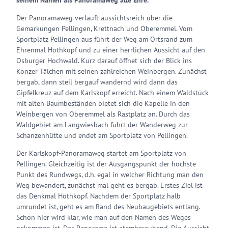
seinem Namen als Panoramaweg alle Ehre.
Der Panoramaweg verläuft aussichtsreich über die
Gemarkungen Pellingen, Krettnach und Oberemmel. Vom
Sportplatz Pellingen aus führt der Weg am Ortsrand zum
Ehrenmal Höthkopf und zu einer herrlichen Aussicht auf den
Osburger Hochwald. Kurz darauf öffnet sich der Blick ins
Konzer Tälchen mit seinen zahlreichen Weinbergen. Zunächst
bergab, dann steil bergauf wandernd wird dann das
Gipfelkreuz auf dem Karlskopf erreicht. Nach einem Waldstück
mit alten Baumbeständen bietet sich die Kapelle in den
Weinbergen von Oberemmel als Rastplatz an. Durch das
Waldgebiet am Langwiesbach führt der Wanderweg zur
Schanzenhütte und endet am Sportplatz von Pellingen.
Der Karlskopf-Panoramaweg startet am Sportplatz von
Pellingen. Gleichzeitig ist der Ausgangspunkt der höchste
Punkt des Rundwegs, d.h. egal in welcher Richtung man den
Weg bewandert, zunächst mal geht es bergab. Erstes Ziel ist
das Denkmal Höthkopf. Nachdem der Sportplatz halb
umrundet ist, geht es am Rand des Neubaugebiets entlang.
Schon hier wird klar, wie man auf den Namen des Weges