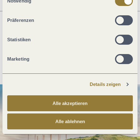
Notwendig
ablehnen" kann es zu Beeinträchtigungen in der Nutzung
unserer Webseite kommen.
Präferenzen
Was möchtest du als nächstes tun?
Statistiken
Marketing
Anreise planen
PDF erzeugen
Details zeigen
Alle akzeptieren
Alle ablehnen