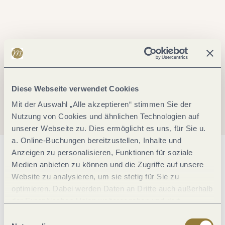
Diese Webseite verwendet Cookies
Mit der Auswahl „Alle akzeptieren“ stimmen Sie der
Nutzung von Cookies und ähnlichen Technologien auf
unserer Webseite zu. Dies ermöglicht es uns, für Sie u.
a. Online-Buchungen bereitzustellen, Inhalte und
Anzeigen zu personalisieren, Funktionen für soziale
Allgemeine Informationen
Medien anbieten zu können und die Zugriffe auf unsere
Website zu analysieren, um sie stetig für Sie zu
optimieren. Dabei werden Daten an Dritte auch außerhalb
Öffnungszeiten
der Europäischen Union weitergegeben und dort
verarbeitet. Diese Einwilligung ist freiwillig und kann
Einwilligungsauswahl
jederzeit widerrufen werden. Mit der Auswahl "Alle