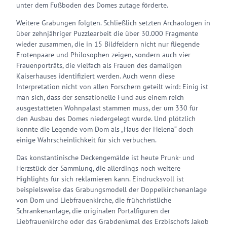
unter dem Fußboden des Domes zutage förderte.
Weitere Grabungen folgten. Schließlich setzten Archäologen in
über zehnjähriger Puzzlearbeit die über 30.000 Fragmente
wieder zusammen, die in 15 Bildfeldern nicht nur fliegende
Erotenpaare und Philosophen zeigen, sondern auch vier
Frauenporträts, die vielfach als Frauen des damaligen
Kaiserhauses identifiziert werden. Auch wenn diese
Interpretation nicht von allen Forschern geteilt wird: Einig ist
man sich, dass der sensationelle Fund aus einem reich
ausgestatteten Wohnpalast stammen muss, der um 330 für
den Ausbau des Domes niedergelegt wurde. Und plötzlich
konnte die Legende vom Dom als „Haus der Helena“ doch
einige Wahrscheinlichkeit für sich verbuchen.
Das konstantinische Deckengemälde ist heute Prunk- und
Herzstück der Sammlung, die allerdings noch weitere
Highlights für sich reklamieren kann. Eindrucksvoll ist
beispielsweise das Grabungsmodell der Doppelkirchenanlage
von Dom und Liebfrauenkirche, die frühchristliche
Schrankenanlage, die originalen Portalfiguren der
Liebfrauenkirche oder das Grabdenkmal des Erzbischofs Jakob