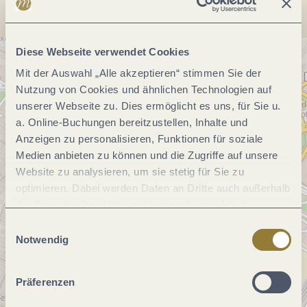
Diese Webseite verwendet Cookies
Mit der Auswahl „Alle akzeptieren“ stimmen Sie der
Nutzung von Cookies und ähnlichen Technologien auf
unserer Webseite zu. Dies ermöglicht es uns, für Sie u.
a. Online-Buchungen bereitzustellen, Inhalte und
Anzeigen zu personalisieren, Funktionen für soziale
Medien anbieten zu können und die Zugriffe auf unsere
Website zu analysieren, um sie stetig für Sie zu
optimieren. Dabei werden Daten an Dritte auch außerhalb
der Europäischen Union weitergegeben und dort
verarbeitet. Diese Einwilligung ist freiwillig und kann
Einwilligungsauswahl
jederzeit widerrufen werden. Mit der Auswahl "Alle
Notwendig
ablehnen" kann es zu Beeinträchtigungen in der Nutzung
unserer Webseite kommen.
Präferenzen