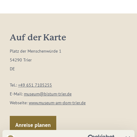
Auf der Karte
Platz der Menschenwürde 1
54290 Trier
DE
Tel.:
+49 651 7105255
E-Mail:
museum@bistum-trier.de
Webseite:
www.museum-am-dom-trier.de
Anreise planen