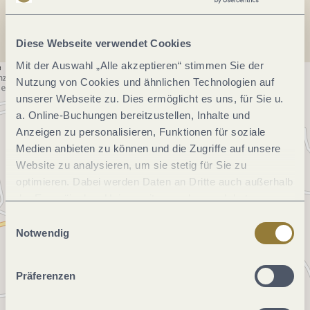
Diese Webseite verwendet Cookies
Mit der Auswahl „Alle akzeptieren“ stimmen Sie der
Nutzung von Cookies und ähnlichen Technologien auf
unserer Webseite zu. Dies ermöglicht es uns, für Sie u.
a. Online-Buchungen bereitzustellen, Inhalte und
Anzeigen zu personalisieren, Funktionen für soziale
Medien anbieten zu können und die Zugriffe auf unsere
Website zu analysieren, um sie stetig für Sie zu
optimieren. Dabei werden Daten an Dritte auch außerhalb
der Europäischen Union weitergegeben und dort
verarbeitet. Diese Einwilligung ist freiwillig und kann
Einwilligungsauswahl
jederzeit widerrufen werden. Mit der Auswahl "Alle
Notwendig
ablehnen" kann es zu Beeinträchtigungen in der Nutzung
unserer Webseite kommen.
Präferenzen