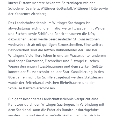
kurzer Distanz mehrere bekannte Spitzenlagen wie der
Schodener Saarfeils, Wiltinger Gottesfuß, Wiltinger Hölle sowie
der Kanzemer Altenberg.
Das Landschaftserlebnis im Wiltinger Saarbogen ist
abwechslungsreich und einmalig: weite Flussauen mit Weiden
und Eschen sowie Schilf und Röhricht säumen die Ufer,
dazwischen liegen weiße Seerosenfelder. Stillwasserzonen
wechseln sich ab mit quirligen Stromschnellen. Eine weitere
Besonderheit sind die letzten Buhnenfelder der Saar bei
Wiltingen. Viele Tiere leben in und am Wasser, unter anderem
sind sogar Kormorane, Fischreiher und Eisvögel zu sehen.
Wegen den engen Flussbiegungen und dem starken Gefälle
konnte der Flussabschnitt bei der Saar-Kanalisierung in den
80er Jahren nicht für Schiffe ausgebaut werden. Stattdessen
wurde der Seitenkanal zwischen Biebelhausen und der
Schleuse Kanzem erschlossen.
Ein ganz besonderes Landschaftserlebnis verspricht eine
Kanutour durch den Wiltinger Saarbogen. In Verbindung mit
dem Saarkanal kann die Fahrt als Rundtour durchgeführt
werden. Ein- und Ausstiegsmöglichkeiten befinden sich in