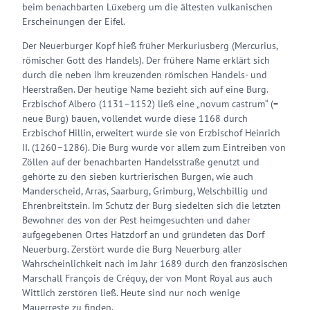
beim benachbarten Lüxeberg um die ältesten vulkanischen
Erscheinungen der Eifel.
Der Neuerburger Kopf hieß früher Merkuriusberg (Mercurius,
römischer Gott des Handels). Der frühere Name erklärt sich
durch die neben ihm kreuzenden römischen Handels- und
Heerstraßen. Der heutige Name bezieht sich auf eine Burg.
Erzbischof Albero (1131–1152) ließ eine „novum castrum“ (=
neue Burg) bauen, vollendet wurde diese 1168 durch
Erzbischof Hillin, erweitert wurde sie von Erzbischof Heinrich
II. (1260–1286). Die Burg wurde vor allem zum Eintreiben von
Zöllen auf der benachbarten Handelsstraße genutzt und
gehörte zu den sieben kurtrierischen Burgen, wie auch
Manderscheid, Arras, Saarburg, Grimburg, Welschbillig und
Ehrenbreitstein. Im Schutz der Burg siedelten sich die letzten
Bewohner des von der Pest heimgesuchten und daher
aufgegebenen Ortes Hatzdorf an und gründeten das Dorf
Neuerburg. Zerstört wurde die Burg Neuerburg aller
Wahrscheinlichkeit nach im Jahr 1689 durch den französischen
Marschall François de Créquy, der von Mont Royal aus auch
Wittlich zerstören ließ. Heute sind nur noch wenige
Mauerreste zu finden.