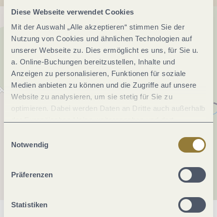
Diese Webseite verwendet Cookies
Mit der Auswahl „Alle akzeptieren“ stimmen Sie der
Nutzung von Cookies und ähnlichen Technologien auf
unserer Webseite zu. Dies ermöglicht es uns, für Sie u.
a. Online-Buchungen bereitzustellen, Inhalte und
Anzeigen zu personalisieren, Funktionen für soziale
Medien anbieten zu können und die Zugriffe auf unsere
Website zu analysieren, um sie stetig für Sie zu
optimieren. Dabei werden Daten an Dritte auch außerhalb
der Europäischen Union weitergegeben und dort
verarbeitet. Diese Einwilligung ist freiwillig und kann
Einwilligungsauswahl
jederzeit widerrufen werden. Mit der Auswahl "Alle
Notwendig
ablehnen" kann es zu Beeinträchtigungen in der Nutzung
unserer Webseite kommen.
Präferenzen
Statistiken