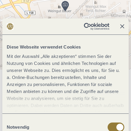
Diese Webseite verwendet Cookies
Mit der Auswahl „Alle akzeptieren“ stimmen Sie der
Nutzung von Cookies und ähnlichen Technologien auf
unserer Webseite zu. Dies ermöglicht es uns, für Sie u.
a. Online-Buchungen bereitzustellen, Inhalte und
Allgemeine Informationen
Anzeigen zu personalisieren, Funktionen für soziale
Medien anbieten zu können und die Zugriffe auf unsere
Website zu analysieren, um sie stetig für Sie zu
optimieren. Dabei werden Daten an Dritte auch außerhalb
Öffnungszeiten
der Europäischen Union weitergegeben und dort
verarbeitet. Diese Einwilligung ist freiwillig und kann
Einwilligungsauswahl
jederzeit widerrufen werden. Mit der Auswahl "Alle
Notwendig