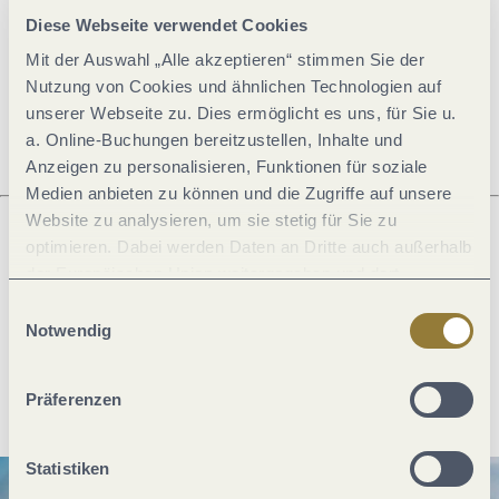
Allgemeine Informationen
Diese Webseite verwendet Cookies
Mit der Auswahl „Alle akzeptieren“ stimmen Sie der
Nutzung von Cookies und ähnlichen Technologien auf
Öffnungszeiten
unserer Webseite zu. Dies ermöglicht es uns, für Sie u.
a. Online-Buchungen bereitzustellen, Inhalte und
Anzeigen zu personalisieren, Funktionen für soziale
Medien anbieten zu können und die Zugriffe auf unsere
Website zu analysieren, um sie stetig für Sie zu
optimieren. Dabei werden Daten an Dritte auch außerhalb
Was möchtest du als nächstes tun?
der Europäischen Union weitergegeben und dort
verarbeitet. Diese Einwilligung ist freiwillig und kann
Einwilligungsauswahl
jederzeit widerrufen werden. Mit der Auswahl "Alle
Notwendig
ablehnen" kann es zu Beeinträchtigungen in der Nutzung
unserer Webseite kommen.
Anreise planen
PDF erzeugen
Präferenzen
Statistiken