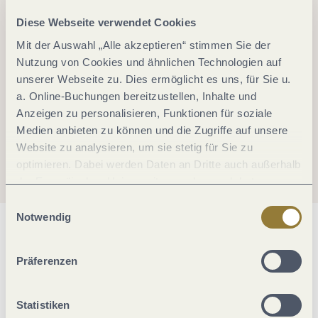
Diese Webseite verwendet Cookies
Mit der Auswahl „Alle akzeptieren“ stimmen Sie der
Nutzung von Cookies und ähnlichen Technologien auf
unserer Webseite zu. Dies ermöglicht es uns, für Sie u.
a. Online-Buchungen bereitzustellen, Inhalte und
Anzeigen zu personalisieren, Funktionen für soziale
Medien anbieten zu können und die Zugriffe auf unsere
Website zu analysieren, um sie stetig für Sie zu
optimieren. Dabei werden Daten an Dritte auch außerhalb
der Europäischen Union weitergegeben und dort
verarbeitet. Diese Einwilligung ist freiwillig und kann
Einwilligungsauswahl
jederzeit widerrufen werden. Mit der Auswahl "Alle
Notwendig
ablehnen" kann es zu Beeinträchtigungen in der Nutzung
Allgemeine Informationen
unserer Webseite kommen.
Präferenzen
Öffnungszeiten
Statistiken