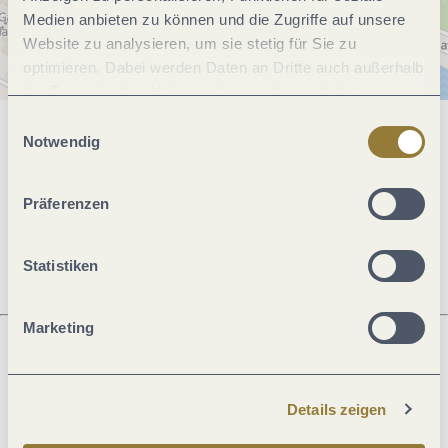
Medien anbieten zu können und die Zugriffe auf unsere
Website zu analysieren, um sie stetig für Sie zu
optimieren. Dabei werden Daten an Dritte auch außerhalb
der Europäischen Union weitergegeben und dort
verarbeitet. Diese Einwilligung ist freiwillig und kann
Einwilligungsauswahl
jederzeit widerrufen werden. Mit der Auswahl "Alle
Notwendig
Allgemeine Informationen
ablehnen" kann es zu Beeinträchtigungen in der Nutzung
unserer Webseite kommen.
Präferenzen
Öffnungszeiten
Statistiken
Marketing
Was möchtest du als nächstes tun?
Details zeigen