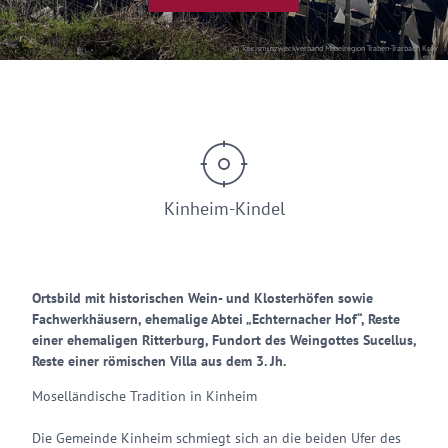
© Tourismuszweckverband Moselregion Traben-Trarbach Kröv
Kinheim-Kindel
Ortsbild mit historischen Wein- und Klosterhöfen sowie
Fachwerkhäusern, ehemalige Abtei „Echternacher Hof“, Reste
einer ehemaligen Ritterburg, Fundort des Weingottes Sucellus,
Reste einer römischen Villa aus dem 3. Jh.
Moselländische Tradition in Kinheim
Die Gemeinde Kinheim schmiegt sich an die beiden Ufer des