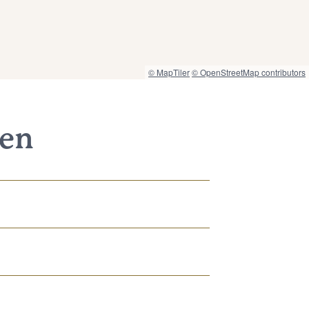
© MapTiler
© OpenStreetMap contributors
nen