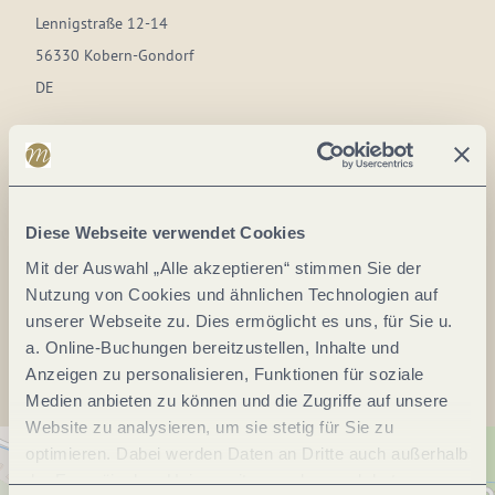
Lennigstraße 12-14
56330 Kobern-Gondorf
DE
Tel.:
(0049) 2607 1057
Fax:
(0049) 2607 961946
E-Mail:
gemeinde@kobern-gondorf.de
Diese Webseite verwendet Cookies
Webseite:
www.koberngondorf.de
Mit der Auswahl „Alle akzeptieren“ stimmen Sie der
Nutzung von Cookies und ähnlichen Technologien auf
Anreise planen
unserer Webseite zu. Dies ermöglicht es uns, für Sie u.
a. Online-Buchungen bereitzustellen, Inhalte und
Anzeigen zu personalisieren, Funktionen für soziale
Medien anbieten zu können und die Zugriffe auf unsere
Website zu analysieren, um sie stetig für Sie zu
optimieren. Dabei werden Daten an Dritte auch außerhalb
der Europäischen Union weitergegeben und dort