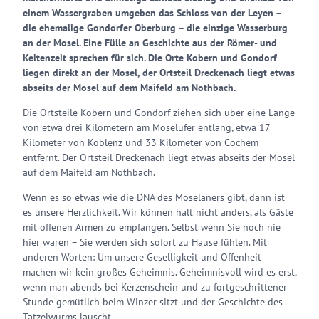
einem Wassergraben umgeben das Schloss von der Leyen –
die ehemalige Gondorfer Oberburg – die einzige Wasserburg
an der Mosel. Eine Fülle an Geschichte aus der Römer- und
Keltenzeit sprechen für sich. Die Orte Kobern und Gondorf
liegen direkt an der Mosel, der Ortsteil Dreckenach liegt etwas
abseits der Mosel auf dem Maifeld am Nothbach.
Die Ortsteile Kobern und Gondorf ziehen sich über eine Länge
von etwa drei Kilometern am Moselufer entlang, etwa 17
Kilometer von Koblenz und 33 Kilometer von Cochem
entfernt. Der Ortsteil Dreckenach liegt etwas abseits der Mosel
auf dem Maifeld am Nothbach.
Wenn es so etwas wie die DNA des Moselaners gibt, dann ist
es unsere Herzlichkeit. Wir können halt nicht anders, als Gäste
mit offenen Armen zu empfangen. Selbst wenn Sie noch nie
hier waren – Sie werden sich sofort zu Hause fühlen. Mit
anderen Worten: Um unsere Geselligkeit und Offenheit
machen wir kein großes Geheimnis. Geheimnisvoll wird es erst,
wenn man abends bei Kerzenschein und zu fortgeschrittener
Stunde gemütlich beim Winzer sitzt und der Geschichte des
Tatzelwurms lauscht ...