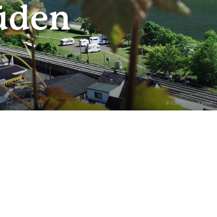
üden
© CC0 TI Treis-Karden