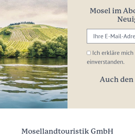
Mosel im Abo
Neui
Ihre
E-
Mail-
Ich erkläre mich
Adresse:
einverstanden.
*
Auch den 
Mosellandtouristik GmbH