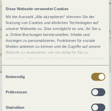
Diese Webseite verwendet Cookies
Mit der Auswahl „Alle akzeptieren“ stimmen Sie der
Nutzung von Cookies und ähnlichen Technologien auf
unserer Webseite zu. Dies ermöglicht es uns, für Sie u.
a. Online-Buchungen bereitzustellen, Inhalte und
Anzeigen zu personalisieren, Funktionen für soziale
Medien anbieten zu können und die Zugriffe auf unsere
Website zu analysieren, um sie stetig für Sie zu
optimieren. Dabei werden Daten an Dritte auch außerhalb
der Europäischen Union weitergegeben und dort
verarbeitet. Diese Einwilligung ist freiwillig und kann
Einwilligungsauswahl
jederzeit widerrufen werden. Mit der Auswahl "Alle
Notwendig
ablehnen" kann es zu Beeinträchtigungen in der Nutzung
Allgemeine Informationen
unserer Webseite kommen.
Präferenzen
Öffnungszeiten
Statistiken