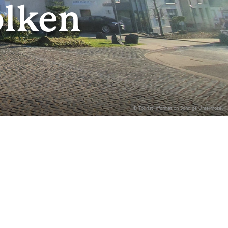
lken
© Tourist Information Sonnige Untermosel