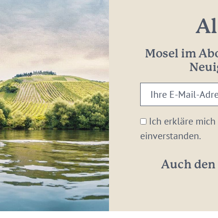
Al
Mosel im Abo
Neui
Ihre
E-
Mail-
Ich erkläre mich
Adresse:
einverstanden.
*
Auch den 