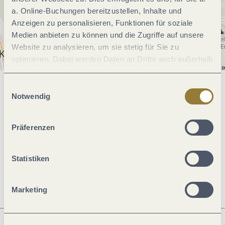
a. Online-Buchungen bereitzustellen, Inhalte und
Anzeigen zu personalisieren, Funktionen für soziale
Medien anbieten zu können und die Zugriffe auf unsere
Website zu analysieren, um sie stetig für Sie zu
optimieren. Dabei werden Daten an Dritte auch außerhalb
der Europäischen Union weitergegeben und dort
verarbeitet. Diese Einwilligung ist freiwillig und kann
Einwilligungsauswahl
Allgemeine Informationen
jederzeit widerrufen werden. Mit der Auswahl "Alle
Notwendig
ablehnen" kann es zu Beeinträchtigungen in der Nutzung
unserer Webseite kommen.
Präferenzen
Öffnungszeiten
Statistiken
Ruhetage
Marketing