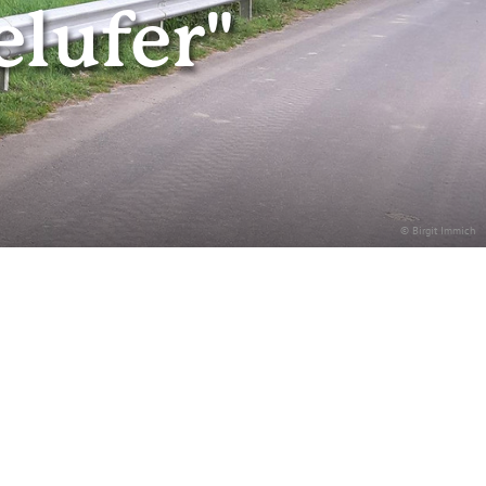
lufer"
© Birgit Immich