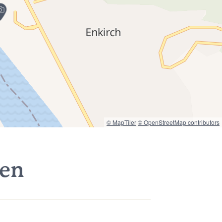
© MapTiler
© OpenStreetMap contributors
nen