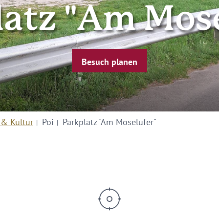
latz "Am Mose
Besuch planen
 & Kultur
Poi
Parkplatz "Am Moselufer"