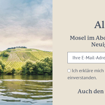
Al
Mosel im Abo
Neui
Ihre
E-
Mail-
Ich erkläre mich
Adresse:
einverstanden.
*
Auch den 