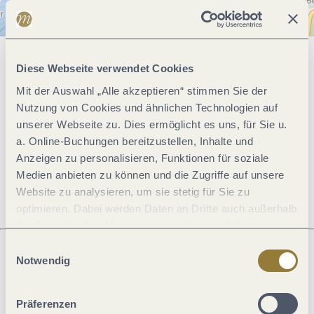
Allgemeine Informationen
Diese Webseite verwendet Cookies
Mit der Auswahl „Alle akzeptieren“ stimmen Sie der
Nutzung von Cookies und ähnlichen Technologien auf
Öffnungszeiten
unserer Webseite zu. Dies ermöglicht es uns, für Sie u.
a. Online-Buchungen bereitzustellen, Inhalte und
Anzeigen zu personalisieren, Funktionen für soziale
Preisinformationen
Medien anbieten zu können und die Zugriffe auf unsere
Website zu analysieren, um sie stetig für Sie zu
optimieren. Dabei werden Daten an Dritte auch außerhalb
der Europäischen Union weitergegeben und dort
verarbeitet. Diese Einwilligung ist freiwillig und kann
Einwilligungsauswahl
jederzeit widerrufen werden. Mit der Auswahl "Alle
Notwendig
ablehnen" kann es zu Beeinträchtigungen in der Nutzung
Was möchtest du als nächstes tun?
unserer Webseite kommen.
Präferenzen