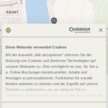
Diese Webseite verwendet Cookies
Mit der Auswahl „Alle akzeptieren“ stimmen Sie der
Nutzung von Cookies und ähnlichen Technologien auf
unserer Webseite zu. Dies ermöglicht es uns, für Sie u.
a. Online-Buchungen bereitzustellen, Inhalte und
Anzeigen zu personalisieren, Funktionen für soziale
Medien anbieten zu können und die Zugriffe auf unsere
Allgemeine Informationen
Website zu analysieren, um sie stetig für Sie zu
optimieren. Dabei werden Daten an Dritte auch außerhalb
der Europäischen Union weitergegeben und dort
Öffnungszeiten
verarbeitet. Diese Einwilligung ist freiwillig und kann