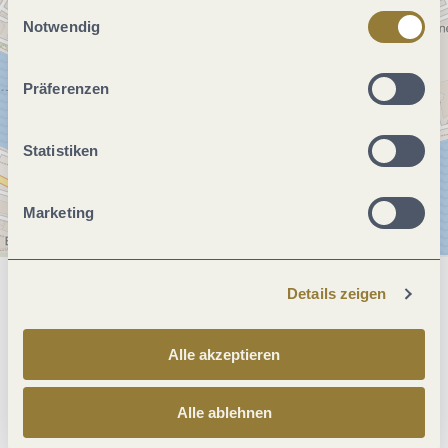
Einwilligungsauswahl
jederzeit widerrufen werden. Mit der Auswahl "Alle
Notwendig
ablehnen" kann es zu Beeinträchtigungen in der Nutzung
unserer Webseite kommen.
Präferenzen
Statistiken
Marketing
Details zeigen
Allgemeine Informationen
Alle akzeptieren
Öffnungszeiten
Alle ablehnen
Preisinformationen