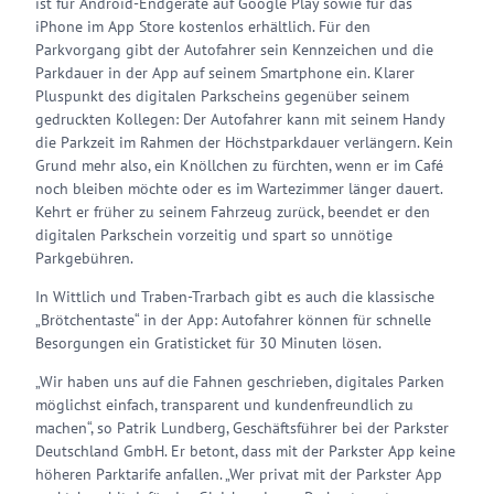
ist für Android-Endgeräte auf Google Play sowie für das
iPhone im App Store kostenlos erhältlich. Für den
Parkvorgang gibt der Autofahrer sein Kennzeichen und die
Parkdauer in der App auf seinem Smartphone ein. Klarer
Pluspunkt des digitalen Parkscheins gegenüber seinem
gedruckten Kollegen: Der Autofahrer kann mit seinem Handy
die Parkzeit im Rahmen der Höchstparkdauer verlängern. Kein
Grund mehr also, ein Knöllchen zu fürchten, wenn er im Café
noch bleiben möchte oder es im Wartezimmer länger dauert.
Kehrt er früher zu seinem Fahrzeug zurück, beendet er den
digitalen Parkschein vorzeitig und spart so unnötige
Parkgebühren.
In Wittlich und Traben-Trarbach gibt es auch die klassische
„Brötchentaste“ in der App: Autofahrer können für schnelle
Besorgungen ein Gratisticket für 30 Minuten lösen.
„Wir haben uns auf die Fahnen geschrieben, digitales Parken
möglichst einfach, transparent und kundenfreundlich zu
machen“, so Patrik Lundberg, Geschäftsführer bei der Parkster
Deutschland GmbH. Er betont, dass mit der Parkster App keine
höheren Parktarife anfallen. „Wer privat mit der Parkster App