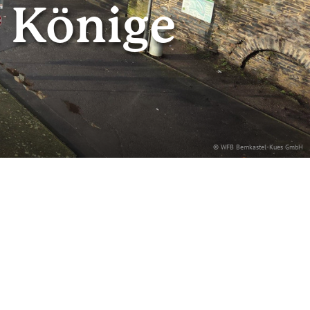
i Könige
© WFB Bernkastel-Kues GmbH