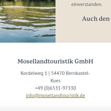
Adresse:
einverstanden.
*
Auch den 
Mosellandtouristik GmbH
Kordelweg 1 | 54470 Bernkastel-
Kues
+49 (0)6531-97330
info@mosellandtouristik.de