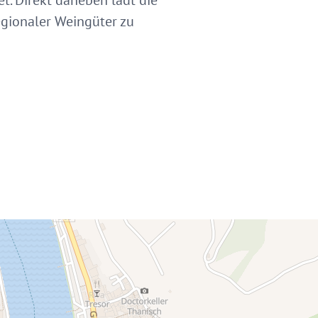
et. Direkt daneben lädt die
egionaler Weingüter zu