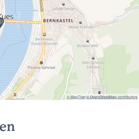
© MapTiler
© OpenStreetMap contributors
nen