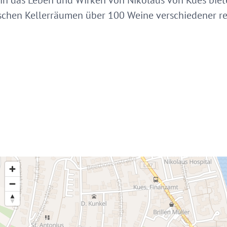
e in das Leben und Wirken von Nikolaus von Kues biet
rischen Kellerräumen über 100 Weine verschiedener r