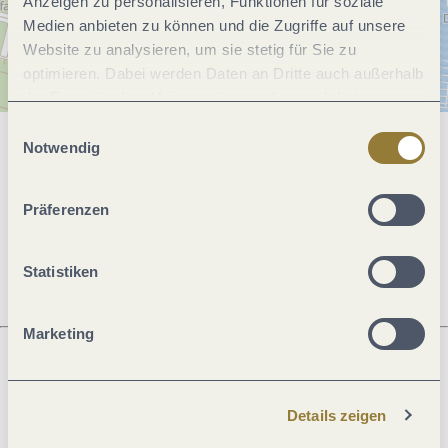
Anzeigen zu personalisieren, Funktionen für soziale
Medien anbieten zu können und die Zugriffe auf unsere
Website zu analysieren, um sie stetig für Sie zu
optimieren. Dabei werden Daten an Dritte auch außerhalb
der Europäischen Union weitergegeben und dort
verarbeitet. Diese Einwilligung ist freiwillig und kann
Einwilligungsauswahl
jederzeit widerrufen werden. Mit der Auswahl "Alle
Notwendig
Allgemeine Informationen
ablehnen" kann es zu Beeinträchtigungen in der Nutzung
unserer Webseite kommen.
Präferenzen
Öffnungszeiten
Statistiken
Marketing
Was möchtest du als nächstes tun?
Details zeigen