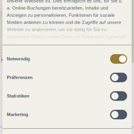
unserer Webseite zu. Dies ermöglicht es uns, für Sie u.
a. Online-Buchungen bereitzustellen, Inhalte und
Anzeigen zu personalisieren, Funktionen für soziale
Medien anbieten zu können und die Zugriffe auf unsere
Website zu analysieren, um sie stetig für Sie zu
optimieren. Dabei werden Daten an Dritte auch außerhalb
der Europäischen Union weitergegeben und dort
verarbeitet. Diese Einwilligung ist freiwillig und kann
Einwilligungsauswahl
jederzeit widerrufen werden. Mit der Auswahl "Alle
Notwendig
ablehnen" kann es zu Beeinträchtigungen in der Nutzung
unserer Webseite kommen.
Allgemeine Informationen
Präferenzen
Statistiken
Öffnungszeiten
Marketing