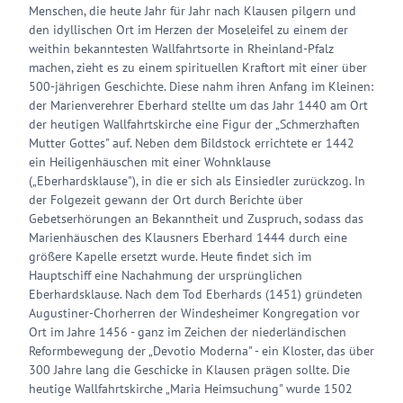
Menschen, die heute Jahr für Jahr nach Klausen pilgern und
den idyllischen Ort im Herzen der Moseleifel zu einem der
weithin bekanntesten Wallfahrtsorte in Rheinland-Pfalz
machen, zieht es zu einem spirituellen Kraftort mit einer über
500-jährigen Geschichte. Diese nahm ihren Anfang im Kleinen:
der Marienverehrer Eberhard stellte um das Jahr 1440 am Ort
der heutigen Wallfahrtskirche eine Figur der „Schmerzhaften
Mutter Gottes" auf. Neben dem Bildstock errichtete er 1442
ein Heiligenhäuschen mit einer Wohnklause
(„Eberhardsklause"), in die er sich als Einsiedler zurückzog. In
der Folgezeit gewann der Ort durch Berichte über
Gebetserhörungen an Bekanntheit und Zuspruch, sodass das
Marienhäuschen des Klausners Eberhard 1444 durch eine
größere Kapelle ersetzt wurde. Heute findet sich im
Hauptschiff eine Nachahmung der ursprünglichen
Eberhardsklause. Nach dem Tod Eberhards (1451) gründeten
Augustiner-Chorherren der Windesheimer Kongregation vor
Ort im Jahre 1456 - ganz im Zeichen der niederländischen
Reformbewegung der „Devotio Moderna" - ein Kloster, das über
300 Jahre lang die Geschicke in Klausen prägen sollte. Die
heutige Wallfahrtskirche „Maria Heimsuchung" wurde 1502