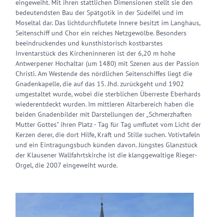
eingeweiht. Mit ihren stattlichen Dimensionen stellt sie den
bedeutendsten Bau der Spätgotik in der Südeifel und im
Moseltal dar. Das lichtdurchflutete Innere besitzt im Langhaus,
Seitenschiff und Chor ein reiches Netzgewölbe. Besonders
beeindruckendes und kunsthistorisch kostbarstes
Inventarstück des Kircheninneren ist der 6,20 m hohe
Antwerpener Hochaltar (um 1480) mit Szenen aus der Passion
Christi. Am Westende des nördlichen Seitenschiffes liegt die
Gnadenkapelle, die auf das 15. Jhd. zurückgeht und 1902
umgestaltet wurde, wobei die sterblichen Überreste Eberhards
wiederentdeckt wurden. Im mittleren Altarbereich haben die
beiden Gnadenbilder mit Darstellungen der „Schmerzhaften
Mutter Gottes" ihren Platz - Tag für Tag umflutet vom Licht der
Kerzen derer, die dort Hilfe, Kraft und Stille suchen. Votivtafeln
und ein Eintragungsbuch künden davon. Jüngstes Glanzstück
der Klausener Wallfahrtskirche ist die klanggewaltige Rieger-
Orgel, die 2007 eingeweiht wurde.