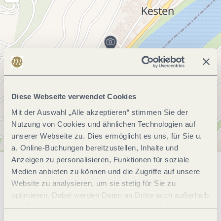
Diese Webseite verwendet Cookies
Mit der Auswahl „Alle akzeptieren“ stimmen Sie der
Nutzung von Cookies und ähnlichen Technologien auf
unserer Webseite zu. Dies ermöglicht es uns, für Sie u.
a. Online-Buchungen bereitzustellen, Inhalte und
Anzeigen zu personalisieren, Funktionen für soziale
Medien anbieten zu können und die Zugriffe auf unsere
Allgemeine Informationen
Website zu analysieren, um sie stetig für Sie zu
optimieren. Dabei werden Daten an Dritte auch außerhalb
der Europäischen Union weitergegeben und dort
Öffnungszeiten
verarbeitet. Diese Einwilligung ist freiwillig und kann