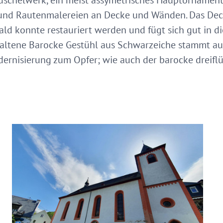
Muschelwerk, ein meist assymetrisches Hauptornamen
n und Rautenmalereien an Decke und Wänden. Das D
d konnte restauriert werden und fügt sich gut in die
haltene Barocke Gestühl aus Schwarzeiche stammt aus
ernisierung zum Opfer; wie auch der barocke dreiflü