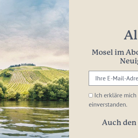
Al
Mosel im Abo
Neui
Ihre
E-
Mail-
Ich erkläre mich
Adresse:
einverstanden.
*
Auch den 