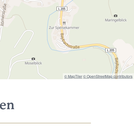
© MapTiler
© OpenStreetMap contributors
nen