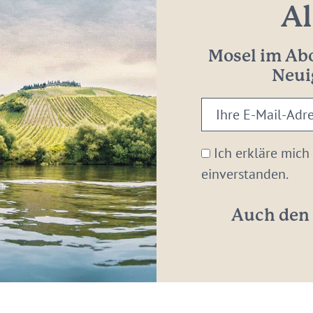
Al
Mosel im Abo
Neui
Ihre
E-
Mail-
Ich erkläre mich
Adresse:
einverstanden.
*
Auch den 