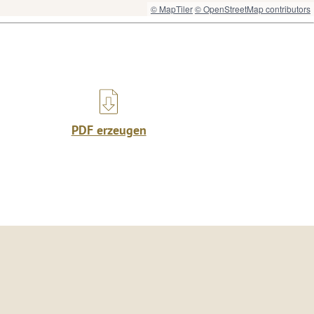
© MapTiler
© OpenStreetMap contributors
PDF erzeugen