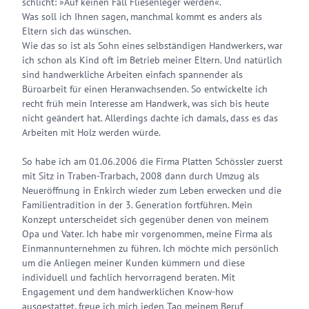
schlicht: »Auf keinen Fall Fliesenleger werden«.
Was soll ich Ihnen sagen, manchmal kommt es anders als
Eltern sich das wünschen.
Wie das so ist als Sohn eines selbständigen Handwerkers, war
ich schon als Kind oft im Betrieb meiner Eltern. Und natürlich
sind handwerkliche Arbeiten einfach spannender als
Büroarbeit für einen Heranwachsenden. So entwickelte ich
recht früh mein Interesse am Handwerk, was sich bis heute
nicht geändert hat. Allerdings dachte ich damals, dass es das
Arbeiten mit Holz werden würde.
So habe ich am 01.06.2006 die Firma Platten Schössler zuerst
mit Sitz in Traben-Trarbach, 2008 dann durch Umzug als
Neueröffnung in Enkirch wieder zum Leben erwecken und die
Familientradition in der 3. Generation fortführen. Mein
Konzept unterscheidet sich gegenüber denen von meinem
Opa und Vater. Ich habe mir vorgenommen, meine Firma als
Einmannunternehmen zu führen. Ich möchte mich persönlich
um die Anliegen meiner Kunden kümmern und diese
individuell und fachlich hervorragend beraten. Mit
Engagement und dem handwerklichen Know-how
ausgestattet, freue ich mich jeden Tag meinem Beruf