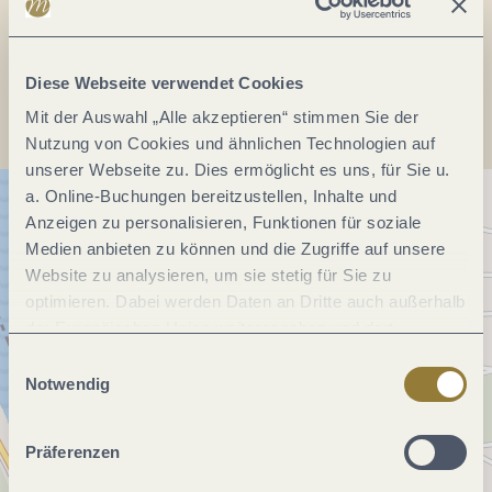
Anreise planen
Diese Webseite verwendet Cookies
Mit der Auswahl „Alle akzeptieren“ stimmen Sie der
Nutzung von Cookies und ähnlichen Technologien auf
unserer Webseite zu. Dies ermöglicht es uns, für Sie u.
a. Online-Buchungen bereitzustellen, Inhalte und
Anzeigen zu personalisieren, Funktionen für soziale
Medien anbieten zu können und die Zugriffe auf unsere
Website zu analysieren, um sie stetig für Sie zu
optimieren. Dabei werden Daten an Dritte auch außerhalb
der Europäischen Union weitergegeben und dort
verarbeitet. Diese Einwilligung ist freiwillig und kann
Einwilligungsauswahl
jederzeit widerrufen werden. Mit der Auswahl "Alle
Notwendig
ablehnen" kann es zu Beeinträchtigungen in der Nutzung
unserer Webseite kommen.
Präferenzen